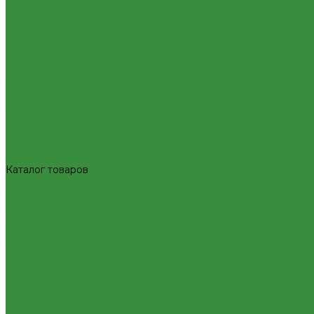
Изготовление очков Нск
Лупы
Салфетки
Предложения месяца
Партнёрам
Условия партнёрства
Типовой договор
Условия доставки
Условия оплаты
Документы качества
Доставка
Контакты
...
Каталог товаров
Очки корригирующие
Очки защитные (АНТИФАРЫ, КОМПЬЮТЕРНЫЕ, ГЛАУКО
Очки солнцезащитные
Контактные линзы
Очки тренажеры
Оправы
Футляры
Аксессуары
Оборудование
Изготовление очков Нск
Лупы