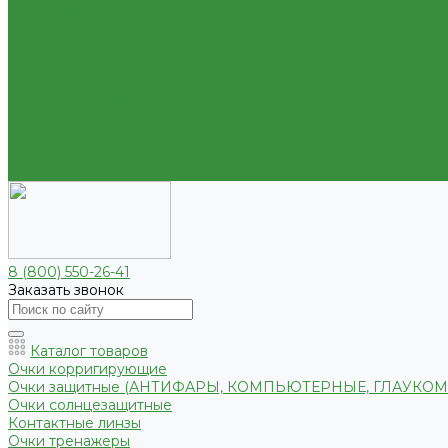
Салфетки
Предложения месяца
Партнёрам
Условия партнёрства
Типовой договор
Условия доставки
Условия оплаты
Документы качества
Доставка
Контакты
8 (800) 550-26-41
Заказать звонок
Каталог товаров
Очки корригирующие
Очки защитные (АНТИФАРЫ, КОМПЬЮТЕРНЫЕ, ГЛАУКО
Очки солнцезащитные
Контактные линзы
Очки тренажеры