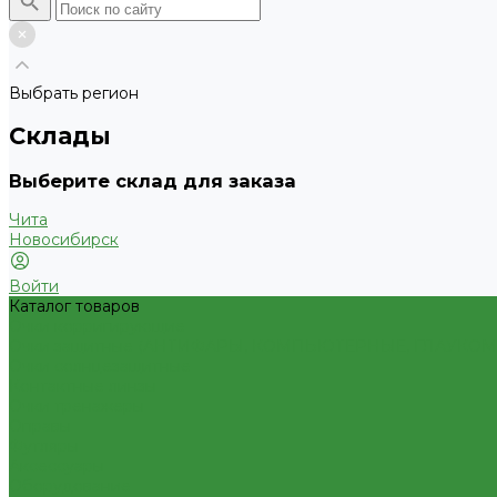
Выбрать регион
Склады
Выберите склад для заказа
Чита
Новосибирск
Войти
Каталог товаров
Очки корригирующие
Очки защитные (АНТИФАРЫ, КОМПЬЮТЕРНЫЕ, ГЛАУКО
Очки солнцезащитные
Контактные линзы
Очки тренажеры
Оправы
Футляры
Аксессуары
Оборудование