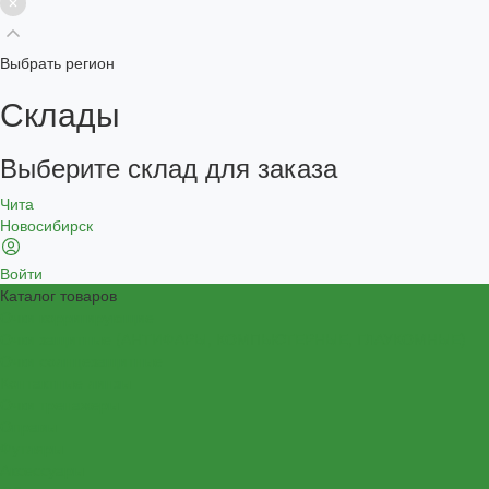
Выбрать регион
Склады
Выберите склад для заказа
Чита
Новосибирск
Войти
Каталог товаров
Очки корригирующие
Очки защитные (АНТИФАРЫ, КОМПЬЮТЕРНЫЕ, ГЛАУКОМНЫЕ)
Очки солнцезащитные
Контактные линзы
Очки тренажеры
Оправы
Футляры
Аксессуары