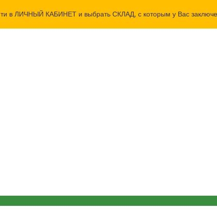
йти в ЛИЧНЫЙ КАБИНЕТ и выбрать СКЛАД, с которым у Вас заключе