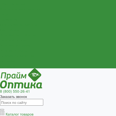
Оборудование
Изготовление очков Нск
Лупы
Салфетки
Предложения месяца
Партнёрам
Условия партнёрства
Типовой договор
Условия доставки
Условия оплаты
Документы качества
Доставка
Контакты
8 (800) 550-26-41
Заказать звонок
Каталог товаров