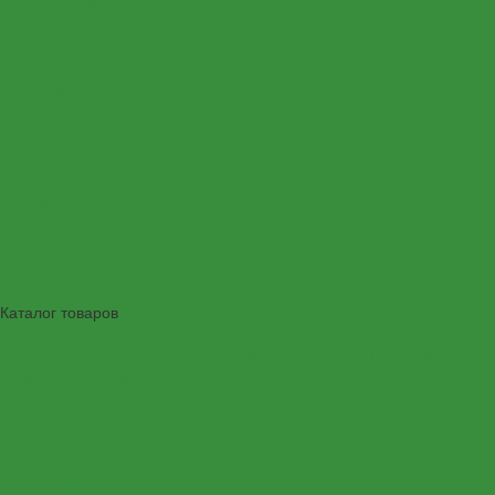
Оборудование
Изготовление очков Нск
Лупы
Салфетки
Предложения месяца
Партнёрам
Условия партнёрства
Типовой договор
Условия доставки
Условия оплаты
Документы качества
Доставка
Контакты
...
Каталог товаров
Очки корригирующие
Очки защитные (АНТИФАРЫ, КОМПЬЮТЕРНЫЕ, ГЛАУКОМНЫЕ)
Очки солнцезащитные
Контактные линзы
Очки тренажеры
Оправы
Футляры
Аксессуары