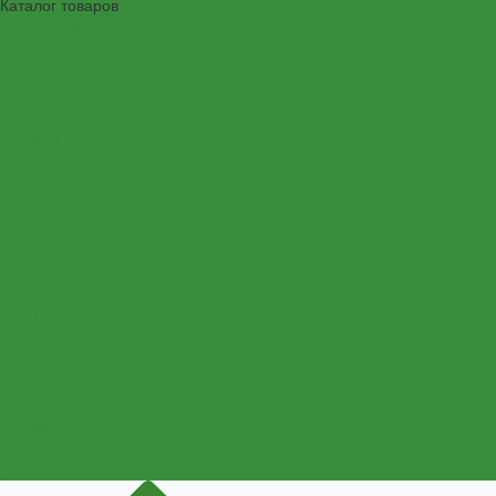
Каталог товаров
Очки корригирующие
Очки защитные (АНТИФАРЫ, КОМПЬЮТЕРНЫЕ, ГЛАУКОМНЫЕ)
Очки солнцезащитные
Контактные линзы
Очки тренажеры
Оправы
Футляры
Аксессуары
Оборудование
Изготовление очков Нск
Лупы
Салфетки
Предложения месяца
Партнёрам
Условия партнёрства
Типовой договор
Условия доставки
Условия оплаты
Документы качества
Доставка
Контакты