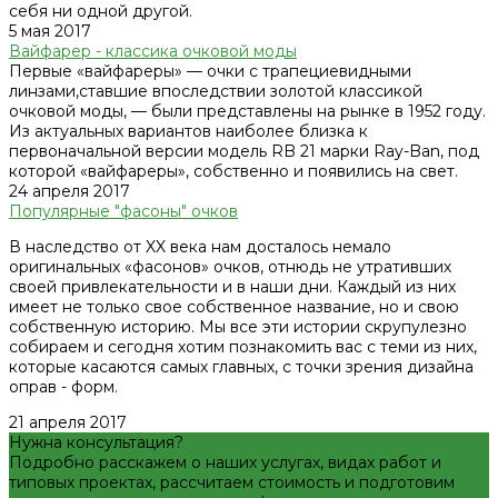
себя ни одной другой.
5 мая 2017
Вайфарер - классика очковой моды
Первые «вайфареры» — очки с трапециевидными
линзами,ставшие впоследствии золотой классикой
очковой моды, — были представлены на рынке в 1952 году.
Из актуальных вариантов наиболее близка к
первоначальной версии модель RB 21 марки Ray-Ban, под
которой «вайфареры», собственно и появились на свет.
24 апреля 2017
Популярные "фасоны" очков
В наследство от XX века нам досталось немало
оригинальных «фасонов» очков, отнюдь не утративших
своей привлекательности и в наши дни. Каждый из них
имеет не только свое собственное название, но и свою
собственную историю. Мы все эти истории скрупулезно
собираем и сегодня хотим познакомить вас с теми из них,
которые касаются самых главных, с точки зрения дизайна
оправ - форм.
21 апреля 2017
Нужна консультация?
Подробно расскажем о наших услугах, видах работ и
типовых проектах, рассчитаем стоимость и подготовим