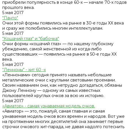
приобрели популярность в конце 60-х — начале 70-х годов
прошлого века.
5 мая 2017
"Панто"
Очки этой формы появились на рынке в 30-е годы XX века
и сразу же полюбились многим интеллектуалам.
5 мая 2017
"Кошачий глаз" и "бабочка"
Очки формы «кошачий глаз» — по нашему глубокому
убеждению, самой женственной из когда-либо
существовавших — появились на рынке в 50-е годы XX
века.
5 мая 2017
"Ленноны" - хит 60 -х
«Леннонами» сегодня принято называть небольшие
металлические очки с круглыми световыми проемами.
Своим названием они, как нетрудно догадаться, обязаны
Джону Леннону — одному из самых известных
пользователей круглых очков за всю их историю.
5 мая 2017
«Авиатор» - самая узнаваемая модель очков.
«Авиатор» — это, пожалуй, самая главная и самая
узнаваемая модель очков всех времен и народов. Вот уже
на протяжении многих десятилетий она занимает первые
строчки очкового хит-парада, не давая надолго потеснить