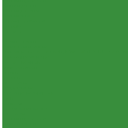
Условия партнёрства
Типовой договор
Условия доставки
Условия оплаты
Документы качества
Доставка
Контакты
...
Каталог товаров
Очки корригирующие
Очки защитные (АНТИФАРЫ, КОМПЬЮТЕРНЫЕ, ГЛАУКО
Очки солнцезащитные
Контактные линзы
Очки тренажеры
Оправы
Футляры
Аксессуары
Оборудование
Изготовление очков Нск
Лупы
Салфетки
Предложения месяца
Партнёрам
Условия партнёрства
Типовой договор