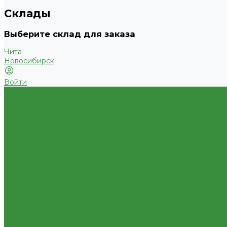
Склады
Выберите склад для заказа
Чита
Новосибирск
Войти
Каталог товаров
Очки корригирующие
Очки защитные (АНТИФАРЫ, КОМПЬЮТЕРНЫЕ, ГЛАУКО
Очки солнцезащитные
Контактные линзы
Очки тренажеры
Оправы
Футляры
Аксессуары
Оборудование
Изготовление очков Нск
Лупы
Салфетки
Предложения месяца
Партнёрам