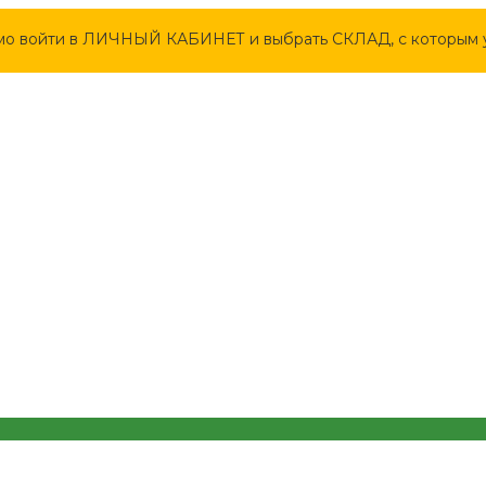
мо войти в ЛИЧНЫЙ КАБИНЕТ и выбрать СКЛАД, с которым у